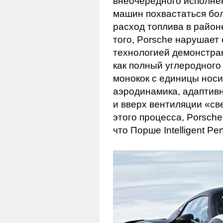
внеочередного исполнен
машин похвастаться боле
расход топлива в район
того, Porsche нарушает
технологией демонстра
как полный углеродного
монокок с единицы носи
аэродинамика, адаптив
и вверх вентиляции «св
этого процесса, Porsche
что Порше Intelligent P