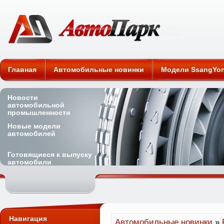
Автомобильные новинки
Главная
Автомобильные новинки
Модели SsangYo
Новости
автомобильной
промышленности
Новые модели
автомобилей
Готовящиеся к выпуску
автомобили
Навигация
Автомобильные новинки
»