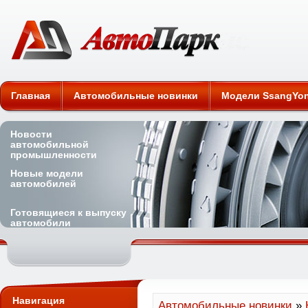
Автомобильные новинки
Главная
Автомобильные новинки
Модели SsangYo
Новости
автомобильной
промышленности
Новые модели
автомобилей
Готовящиеся к выпуску
автомобили
Навигация
Автомобильные новинки
»