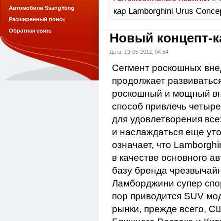
Автомобили SsangYong
кар Lamborghini Urus Conce
Расширенный поиск
Обратная связь
Новый концепт-ка
Дата: 19-05-2012, 04:54
Сегмент роскошных вне
продолжает развиваться
роскошный и мощный в
способ привлечь четыр
для удовлетворения вс
и наслаждаться еще уто
означает, что Lamborgh
в качестве основного а
базу бренда чрезвычайн
Ламборджини супер спо
пор приводится SUV мод
рынки, прежде всего, С