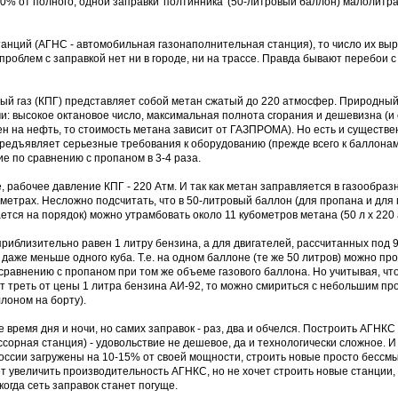
% от полного, одной заправки 'полтинника' (50-литровый баллон) малолитра
танций (АГНС - автомобильная газонаполнительная станция), то число их выр
проблем с заправкой нет ни в городе, ни на трассе. Правда бывают перебои с 
 газ (КПГ) представляет собой метан сжатый до 220 атмосфер. Природный
: высокое октановое число, максимальная полнота сгорания и дешевизна (и 
ен на нефть, то стоимость метана зависит от ГАЗПРОМА). Но есть и существе
редъявляет серьезные требования к оборудованию (прежде всего к баллонам)
е по сравнению с пропаном в 3-4 раза.
 рабочее давление КПГ - 220 Атм. И так как метан заправляется в газообраз
 метрах. Несложно подсчитать, что в 50-литровый баллон (для пропана и для
ется на порядок) можно утрамбовать около 11 кубометров метана (50 л x 220 а
риблизительно равен 1 литру бензина, а для двигателей, рассчитанных под 9
даже меньше одного куба. Т.е. на одном баллоне (те же 50 литров) можно про
о сравнению с пропаном при том же объеме газового баллона. Но учитывая, чт
т треть от цены 1 литра бензина АИ-92, то можно смириться с небольшим пр
лоном на борту).
 время дня и ночи, но самих заправок - раз, два и обчелся. Построить АГНК
орная станция) - удовольствие не дешевое, да и технологически сложное. И 
России загружены на 10-15% от своей мощности, строить новые просто бессм
ет увеличить производительность АГНКС, но не хочет строить новые станции,
когда сеть заправок станет погуще.