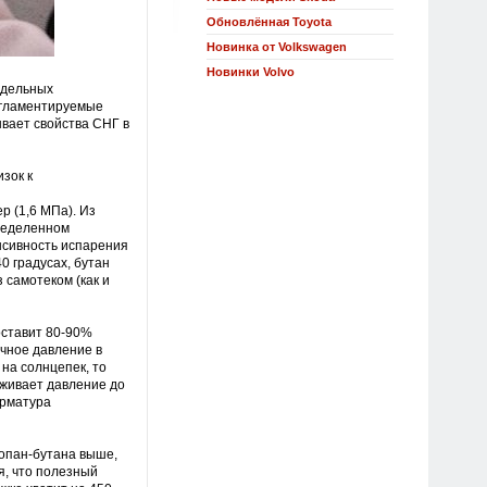
Обновлённая Toyota
Новинка от Volkswagen
Новинки Volvo
едельных
егламентируемые
вает свойства СНГ в
зок к
р (1,6 МПа). Из
пределенном
нсивность испарения
0 градусах, бутан
з самотеком (как и
оставит 80-90%
очное давление в
на солнцепек, то
рживает давление до
арматура
ропан-бутана выше,
я, что полезный