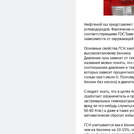
Нефтяной газ представляет 
углеводородов. Фактически 
соответствующими ГОСТами: 
зависимости от окружающей 
Основные свойства ГСН закл
высокооктановому бензину.
Давление газа зависит от те
названия можно понять, что
соотношении давления и те
которых зависит процентного
только при t около 0. Поэтом
бензин без насоса) в двигате
Следует знать, что в целях 
сработает ограничитель и пр
экстремальных температурны
вряд ли что-нибудь случитьс
60-80 Атм.) а даже в таких 
автоматически сбросит избы
ГСН учитывается как и бензи
чем на бензине на 10-15%, 