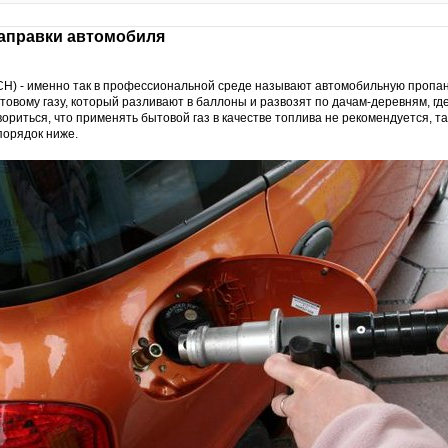
заправки автомобиля
Н) - именно так в профессиональной среде называют автомобильную пропан
ытовому газу, который разливают в баллоны и развозят по дачам-деревням, гд
вориться, что применять бытовой газ в качестве топлива не рекомендуется, та
порядок ниже.