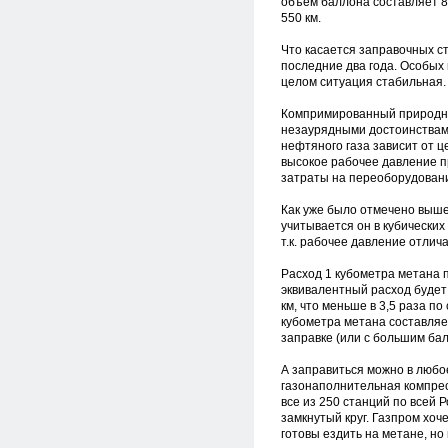
объем баллона составляет 80
550 км.
Что касается заправочных с
последние два года. Особых 
целом ситуация стабильная.
Компримированный природный
незаурядными достоинствами
нефтяного газа зависит от ц
высокое рабочее давление п
затраты на переоборудовани
Как уже было отмечено выше,
учитывается он в кубических
т.к. рабочее давление отлича
Расход 1 кубометра метана п
эквивалентный расход будет 
км, что меньше в 3,5 раза п
кубометра метана составляе
заправке (или с большим бал
А заправиться можно в любое
газонаполнительная компресс
все из 250 станций по всей 
замкнутый круг. Газпром хоч
готовы ездить на метане, но 