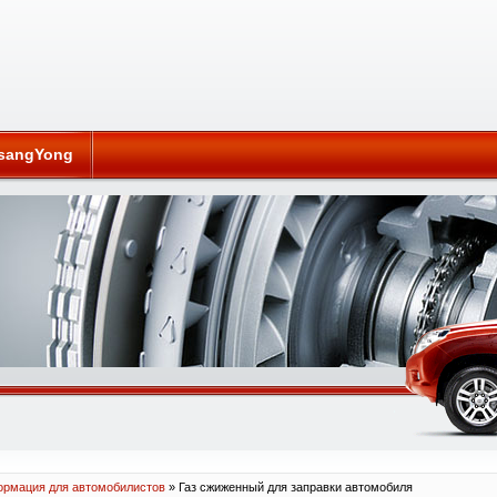
sangYong
рмация для автомобилистов
» Газ сжиженный для заправки автомобиля