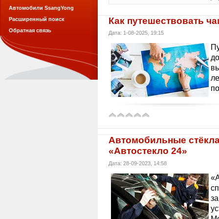
Автомобили SsangYong
Как путешествовать ч
Расширенный поиск
Обратная связь
Дата: 1-08-2025, 19:15
Пу
до
в
ле
по
Автомобильные стёкла
«Автостекло 24»
Дата: 28-09-2023, 14:58
«А
с
з
ус
Мо