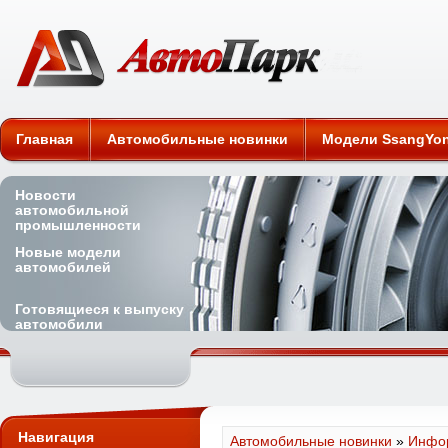
Автомобильные новинки
Главная
Автомобильные новинки
Модели SsangYo
Новости
автомобильной
промышленности
Новые модели
автомобилей
Готовящиеся к выпуску
автомобили
Навигация
Автомобильные новинки
»
Инфор