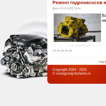
Ремонт гидронасосов 
Дата: 31-01-2023, 15:54
Ва
не
<<
1
Copyright 2004 - 2023
©
ssangyong-bonavto.ru