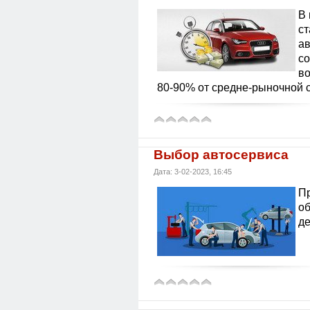
В 
ст
ав
со
во
80-90% от средне-рыночной 
Выбор автосервиса
Дата: 3-02-2023, 16:45
Пр
об
де