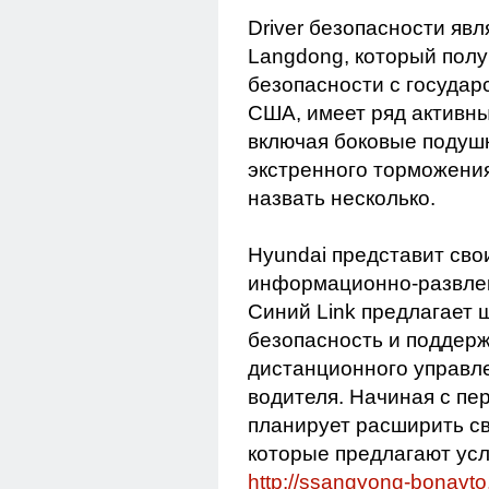
Driver безопасности яв
Langdong, который пол
безопасности с госуда
США, имеет ряд активны
включая боковые подуш
экстренного торможения
назвать несколько.
Hyundai представит сво
информационно-развлек
Синий Link предлагает ш
безопасность и поддер
дистанционного управл
водителя. Начиная с пе
планирует расширить св
которые предлагают усл
http://ssangyong-bonavto