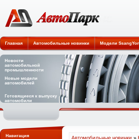
Автомобильные новинки
Главная
Автомобильные новинки
Модели SsangYo
Новости
автомобильной
промышленности
Новые модели
автомобилей
Готовящиеся к выпуску
автомобили
Навигация
Автомобильные новинки
»