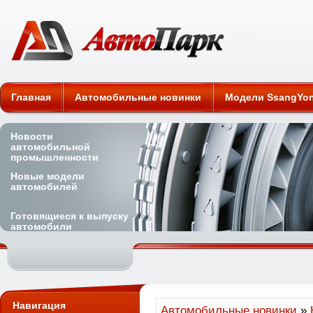
Автомобильные новинки
Главная
Автомобильные новинки
Модели SsangYo
Новости
автомобильной
промышленности
Новые модели
автомобилей
Готовящиеся к выпуску
автомобили
Навигация
Автомобильные новинки
»