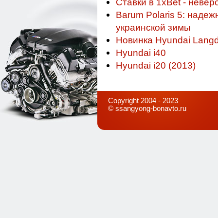
Ставки в 1xBet - невер
Barum Polaris 5: наде
украинской зимы
Новинка Hyundai Lang
Hyundai i40
Hyundai i20 (2013)
Copyright 2004 - 2023
©
ssangyong-bonavto.ru