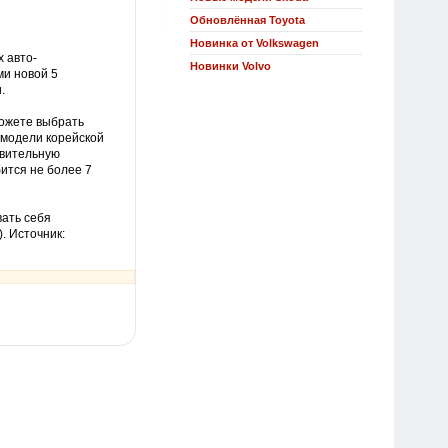
Обновлённая Toyota
Новинка от Volkswagen
 авто-
Новинки Volvo
ми новой 5
.
ожете выбрать
 модели корейской
ивительную
ится не более 7
вать себя
.
Источник: