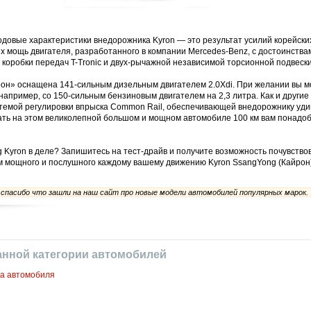
довые характеристики внедорожника Kyron — это результат усилий корейских
х мощь двигателя, разработанного в компании Mercedes-Benz, с достоинства
 коробки передач T-Tronic и двух-рычажной независимой торсионной подвески
он» оснащена 141-сильным дизельным двигателем 2.0Xdi. При желании вы м
например, со 150-сильным бензиновым двигателем на 2,3 литра. Как и другие
стемой регулировки впрыска Common Rail, обеспечивающей внедорожнику уд
ать на этом великолепной большом и мощном автомобиле 100 км вам понадоб
 Kyron в деле? Запишитесь на тест-драйв и получите возможность почувство
м мощного и послушного каждому вашему движению Kyron SsangYong (Кайрон)
пасибо что зашли на наш сайт про новые модели автомобилей популярных марок.
анной категории автомобилей
ка автомобиля