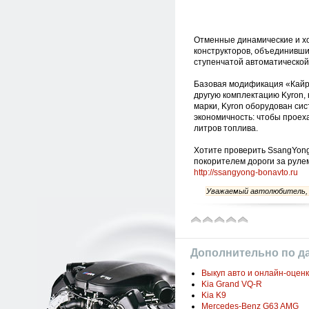
Отменные динамические и хо
конструкторов, объединивши
ступенчатой автоматической
Базовая модификация «Кайр
другую комплектацию Kyron, 
марки, Kyron оборудован си
экономичность: чтобы проех
литров топлива.
Хотите проверить SsangYong
покорителем дороги за руле
http://ssangyong-bonavto.ru
Уважаемый автолюбитель, с
Дополнительно по д
Выкуп авто и онлайн-оцен
Kia Grand VQ-R
Kia K9
Mercedes-Benz G63 AMG