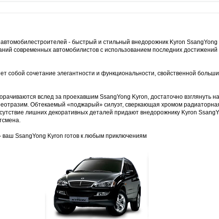
 автомобилестроителей - быстрый и стильный внедорожник Kyron SsangYong 
ваний современных автомобилистов с использованием последних достижений
ет собой сочетание элегантности и функциональности, свойственной больш
орачиваются вслед за проехавшим SsangYong Kyron, достаточно взглянуть на 
 неотразим. Обтекаемый «поджарый» силуэт, сверкающая хромом радиаторна
сутствие лишних декоративных деталей придают внедорожнику Kyron SsangY
тсмена.
 ваш SsangYong Kyron готов к любым приключениям