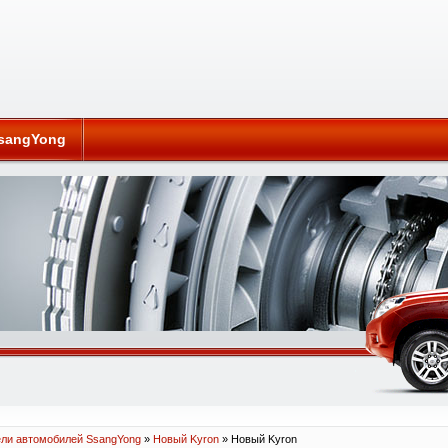
sangYong
ли автомобилей SsangYong
»
Новый Kyron
» Новый Kyron