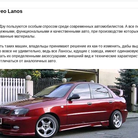
Deo Lanos
эу пользуются особым спросом среди современных автомобилистов. А все по
ежными, функциональными и качественными авто, при производстве которы
ованные материалы.
ь таких машин, владельцы принимают решение их как-то изменить, дабы вы
о вовсе не удивительно, ведь все Ланосы, идущие с завода, имеют одинакову
вать их определенными аксессуарами, внешний вид и технические характери
тличаться от аналогичных авто.