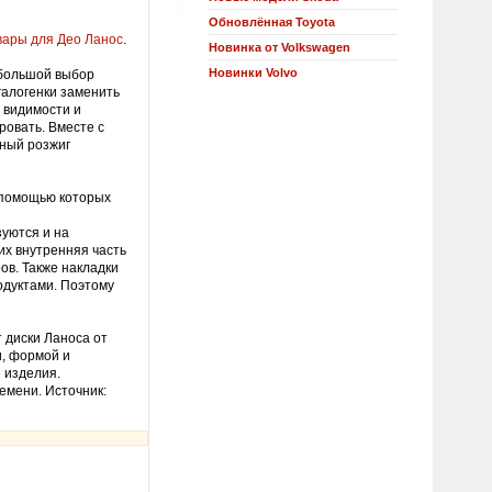
Обновлённая Toyota
вары для Део Ланос
.
Новинка от Volkswagen
Новинки Volvo
 большой выбор
галогенки заменить
ь видимости и
ровать. Вместе с
ьный розжиг
с помощью которых
уются и на
их внутренняя часть
ов. Также накладки
одуктами. Поэтому
 диски Ланоса от
и, формой и
 изделия.
ремени.
Источник: