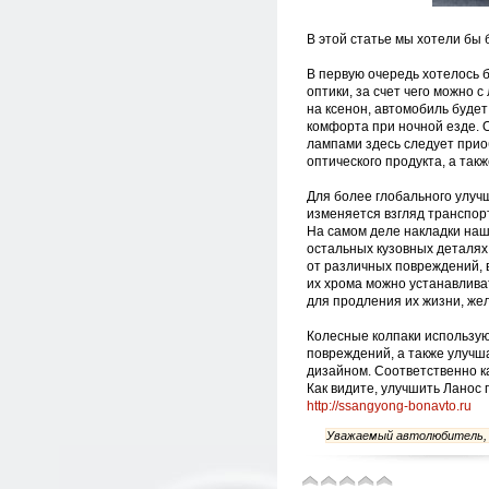
В этой статье мы хотели бы 
В первую очередь хотелось 
оптики, за счет чего можно 
на ксенон, автомобиль будет
комфорта при ночной езде. 
лампами здесь следует прио
оптического продукта, а так
Для более глобального улуч
изменяется взгляд транспорт
На самом деле накладки наш
остальных кузовных деталях
от различных повреждений, 
их хрома можно устанавлива
для продления их жизни, же
Колесные колпаки использую
повреждений, а также улучш
дизайном. Соответственно к
Как видите, улучшить Ланос 
http://ssangyong-bonavto.ru
Уважаемый автолюбитель, с