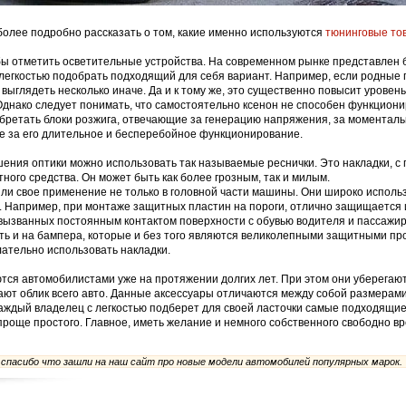
более подробно рассказать о том, какие именно используются
тюнинговые то
бы отметить осветительные устройства. На современном рынке представлен
с легкостью подобрать подходящий для себя вариант. Например, если родные 
 выглядеть несколько иначе. Да и к тому же, это существенно повысит уровен
Однако следует понимать, что самостоятельно ксенон не способен функциони
бретать блоки розжига, отвечающие за генерацию напряжения, за моментал
же за его длительное и бесперебойное функционирование.
шения оптики можно использовать так называемые реснички. Это накладки, 
ного средства. Он может быть как более грозным, так и милым.
ли свое применение не только в головной части машины. Они широко использ
. Например, при монтаже защитных пластин на пороги, отлично защищается 
вызванных постоянным контактом поверхности с обувью водителя и пассажир
ть и на бампера, которые и без того являются великолепными защитными пр
лательно использовать накладки.
тся автомобилистами уже на протяжении долгих лет. При этом они уберегают
ают облик всего авто. Данные аксессуары отличаются между собой размерам
аждый владелец с легкостью подберет для своей ласточки самые подходящие
проще простого. Главное, иметь желание и немного собственного свободно в
пасибо что зашли на наш сайт про новые модели автомобилей популярных марок.