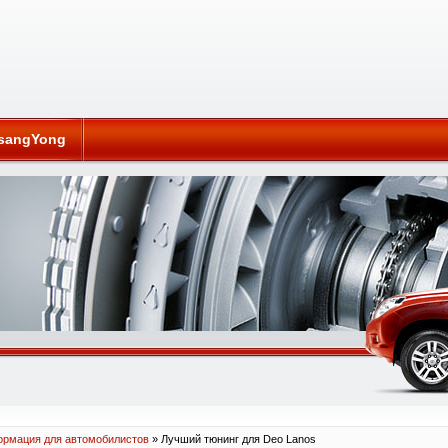
sangYong
рмация для автомобилистов
» Лучший тюнинг для Deo Lanos