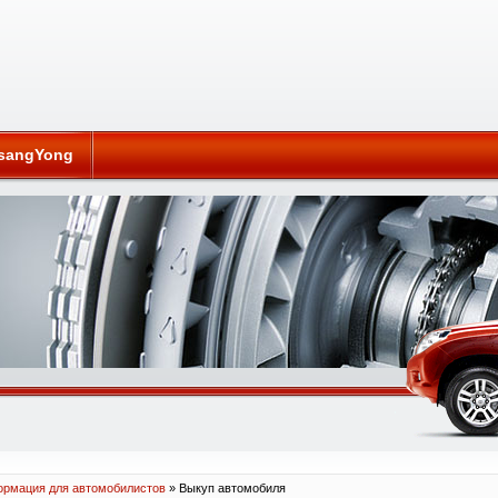
sangYong
рмация для автомобилистов
» Выкуп автомобиля