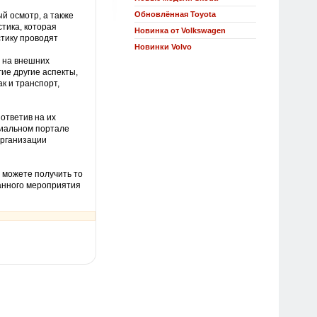
Обновлённая Toyota
й осмотр, а также
тика, которая
Новинка от Volkswagen
стику проводят
Новинки Volvo
о на внешних
гие другие аспекты,
к и транспорт,
ответив на их
циальном портале
организации
 можете получить то
данного мероприятия