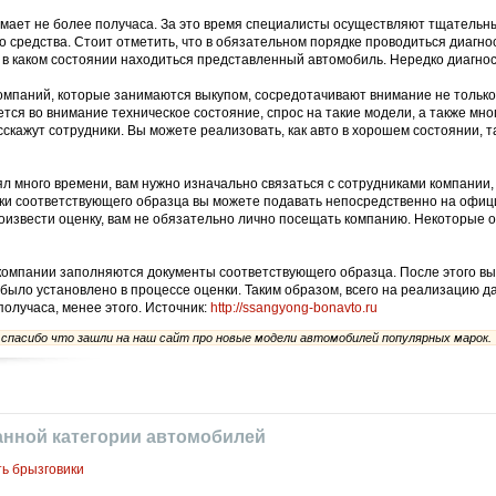
нимает не более получаса. За это время специалисты осуществляют тщательны
 средства. Стоит отметить, что в обязательном порядке проводиться диагнос
, в каком состоянии находиться представленный автомобиль. Нередко диагно
компаний, которые занимаются выкупом, сосредотачивают внимание не тольк
тся во внимание техническое состояние, спрос на такие модели, а также мно
скажут сотрудники. Вы можете реализовать, как авто в хорошем состоянии, та
ял много времени, вам нужно изначально связаться с сотрудниками компании, 
вки соответствующего образца вы можете подавать непосредственно на офи
роизвести оценку, вам не обязательно лично посещать компанию. Некоторые 
компании заполняются документы соответствующего образца. После этого вы
 было установлено в процессе оценки. Таким образом, всего на реализацию 
олучаса, менее этого.
Источник:
http://ssangyong-bonavto.ru
пасибо что зашли на наш сайт про новые модели автомобилей популярных марок.
анной категории автомобилей
ть брызговики