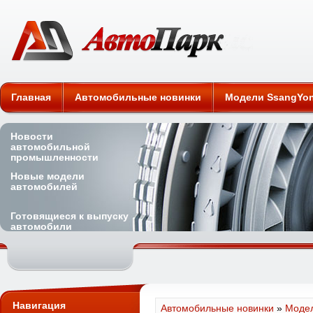
Автомобильные новинки
Главная
Автомобильные новинки
Модели SsangYo
Новости
автомобильной
промышленности
Новые модели
автомобилей
Готовящиеся к выпуску
автомобили
Навигация
Автомобильные новинки
»
Модел