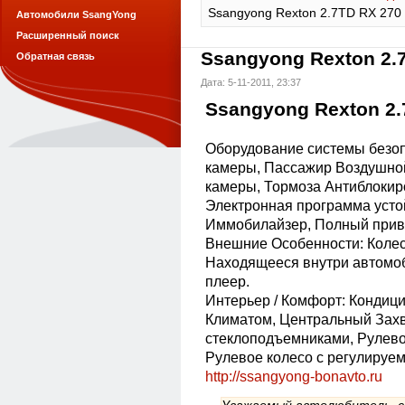
Ssangyong Rexton 2.7TD RX 270
Автомобили SsangYong
Расширенный поиск
Ssangyong Rexton 2.
Обратная связь
Дата: 5-11-2011, 23:37
Ssangyong Rexton 2.
Оборудование системы безоп
камеры, Пассажир Воздушно
камеры, Тормоза Антиблокир
Электронная программа уст
Иммобилайзер, Полный приво
Внешние Особенности: Колеса
Находящееся внутри автомоб
плеер.
Интерьер / Комфорт: Кондици
Климатом, Центральный Захв
стеклоподъемниками, Рулево
Рулевое колесо с регулируе
http://ssangyong-bonavto.ru